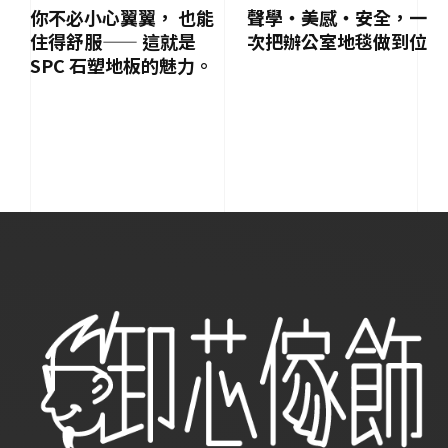
你不必小心翼翼， 也能
聲學・美感・安全，一
住得舒服—— 這就是
次把辦公室地毯做到位
SPC 石塑地板的魅力。