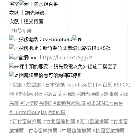
浴室
｜防水鋁百葉
次臥 ｜調光捲簾
次臥｜透光捲簾
#御芯傢飾
服務電話：03-5558680
服務地址：新竹縣竹北市環北路五段145號
https://lin.ee/YUSgg7P
官網Line:
採半預約服務，請先致電以免外出施工撲空了
團購建案優惠可洽詢御芯傢飾
#窗簾
#蛇型簾
#日本壁紙
#coulisse進口木百葉
#SPC地
磚
#超耐磨地板
#鋁百葉
#捲簾
#調光捲簾
#蜂巢簾
#羅
馬簾
#沙發套
#繃布
#電動智能軌道
#LEGEND木百葉
#HunterDouglas
#柔紗簾
#新竹窗簾推薦
#竹北窗簾推薦
#湖口窗簾推薦
#竹東窗
簾推薦
#竹南窗簾推薦
#中壢窗簾推薦
#桃園窗簾推薦
#